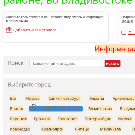
Добавьте косметолога в наш каталог, поделитесь информацией
Потреби
Ваше 
с остальными!
Добавить косметолога
Ост
Информация
Поиск
Выберите город
Все
Москва
Санкт-Петербург
Алматы
Архангельс
Владивосток
Брянск
Владикавказ
Владим
Воронеж
Грозный
Евпатория
Екатеринбург
Ижевск
Краснодар
Красноярск
Липецк
Махачкала
Н