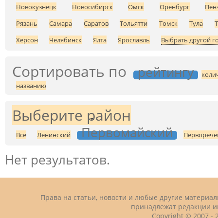
Новокузнецк
Новосибирск
Омск
Оренбург
Пен
Рязань
Самара
Саратов
Тольятти
Томск
Тула
Херсон
Челябинск
Ялта
Ярославль
Выбрать другой г
Сортировать по
рейтингу
коли
названию
Выберите район
Первомайский
Все
Ленинский
Перворече
Нет результатов.
Права на статьи, новости и любые другие материа
принадлежат редакции и
Copyright © 2007 -