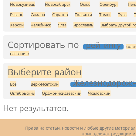
Новокузнецк
Новосибирск
Омск
Оренбург
Пен
Рязань
Самара
Саратов
Тольятти
Томск
Тула
Херсон
Челябинск
Ялта
Ярославль
Выбрать другой г
Сортировать по
рейтингу
коли
названию
Выберите район
Железнодорож
Все
Верх-Исетский
Октябрьский
Орджоникидзевский
Чкаловский
Нет результатов.
Права на статьи, новости и любые другие материа
принадлежат редакции и