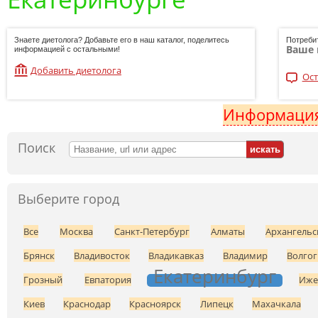
Знаете диетолога? Добавьте его в наш каталог, поделитесь
Потреби
Ваше 
информацией с остальными!
Добавить диетолога
Ост
Информация
Поиск
Выберите город
Все
Москва
Санкт-Петербург
Алматы
Архангельс
Брянск
Владивосток
Владикавказ
Владимир
Волгог
Екатеринбург
Грозный
Евпатория
Иже
Киев
Краснодар
Красноярск
Липецк
Махачкала