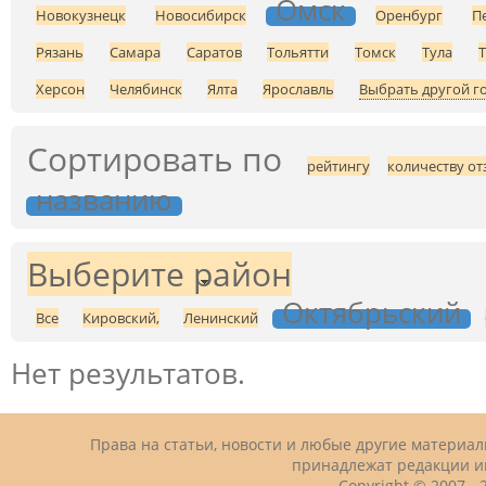
Омск
Новокузнецк
Новосибирск
Оренбург
П
Рязань
Самара
Саратов
Тольятти
Томск
Тула
Херсон
Челябинск
Ялта
Ярославль
Выбрать другой г
Сортировать по
рейтингу
количеству от
названию
Выберите район
Октябрьский
Все
Кировский,
Ленинский
Нет результатов.
Права на статьи, новости и любые другие материа
принадлежат редакции и
Copyright © 2007 -