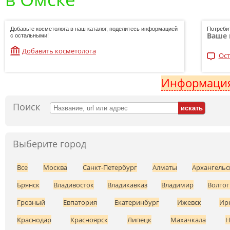
Добавьте косметолога в наш каталог, поделитесь информацией
Потреби
Ваше 
с остальными!
Добавить косметолога
Ост
Информация
Поиск
Выберите город
Все
Москва
Санкт-Петербург
Алматы
Архангельс
Брянск
Владивосток
Владикавказ
Владимир
Волгог
Грозный
Евпатория
Екатеринбург
Ижевск
Ир
Краснодар
Красноярск
Липецк
Махачкала
Н