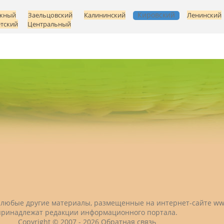
Кировский
жный
Заельцовский
Калининский
Ленинский
тский
Центральный
 и любые другие материалы, размещенные на интернет-сайте
ww
принадлежат редакции информационного портала.
Copyright © 2007 -
2026
Обратная связь