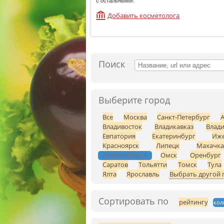
с остальными!
Добавить косметолога
Поиск
Выберите город
Все
Москва
Санкт-Петербург
Владивосток
Владикавказ
Влад
Евпатория
Екатеринбург
Иже
Красноярск
Липецк
Махачка
Новосибирск
Омск
Оренбург
Саратов
Тольятти
Томск
Тула
Ялта
Ярославль
Выбрать другой 
Сортировать по
рейтингу
кол