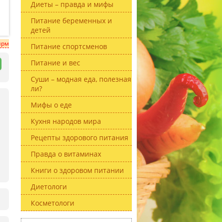
Диеты – правда и мифы
Питание беременных и
детей
ирм
Питание спортсменов
Питание и вес
Суши – модная еда, полезная
ли?
Мифы о еде
Кухня народов мира
Рецепты здорового питания
Правда о витаминах
Книги о здоровом питании
Диетологи
Косметологи