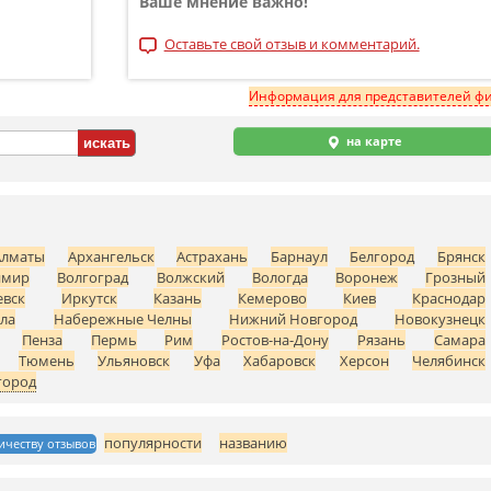
Ваше мнение важно!
Оставьте свой отзыв и комментарий.
Информация для представителей ф
на карте
Алматы
Архангельск
Астрахань
Барнаул
Белгород
Брянск
имир
Волгоград
Волжский
Вологда
Воронеж
Грозный
вск
Иркутск
Казань
Кемерово
Киев
Краснодар
ла
Набережные Челны
Нижний Новгород
Новокузнецк
Пенза
Пермь
Рим
Ростов-на-Дону
Рязань
Самара
Тюмень
Ульяновск
Уфа
Хабаровск
Херсон
Челябинск
город
популярности
названию
ичеству отзывов