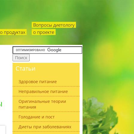
Вопросы диетологу
о продуктах
о проекте
Статьи
Здоровое питание
Неправильное питание
ы
Оригинальные теории
питания
Голодание и пост
Диеты при заболеваниях