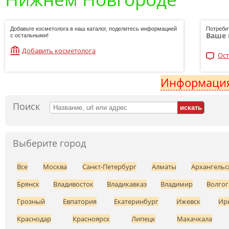
Добавьте косметолога в наш каталог, поделитесь информацией
Потреби
Ваше 
с остальными!
Добавить косметолога
Ост
Информация
Поиск
Выберите город
Все
Москва
Санкт-Петербург
Алматы
Архангельс
Брянск
Владивосток
Владикавказ
Владимир
Волгог
Грозный
Евпатория
Екатеринбург
Ижевск
Ир
Краснодар
Красноярск
Липецк
Махачкала