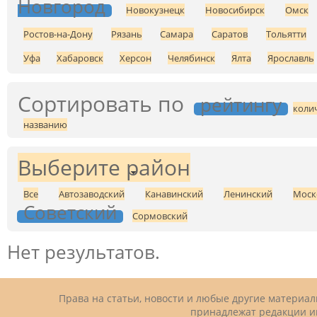
Новгород
Новокузнецк
Новосибирск
Омск
Ростов-на-Дону
Рязань
Самара
Саратов
Тольятти
Уфа
Хабаровск
Херсон
Челябинск
Ялта
Ярославль
Сортировать по
рейтингу
коли
названию
Выберите район
Все
Автозаводский
Канавинский
Ленинский
Моск
Советский
Сормовский
Нет результатов.
Права на статьи, новости и любые другие материа
принадлежат редакции и