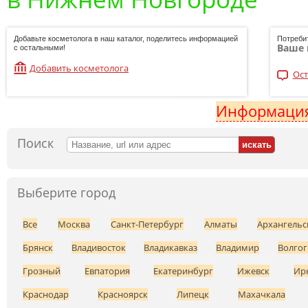
Добавьте косметолога в наш каталог, поделитесь информацией
Потреби
Ваше 
с остальными!
Добавить косметолога
Ост
Информация
Поиск
Выберите город
Все
Москва
Санкт-Петербург
Алматы
Архангельс
Брянск
Владивосток
Владикавказ
Владимир
Волгог
Грозный
Евпатория
Екатеринбург
Ижевск
Ир
Краснодар
Красноярск
Липецк
Махачкала