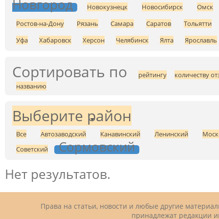
Новгород
Новокузнецк
Новосибирск
Омск
Ростов-на-Дону
Рязань
Самара
Саратов
Тольятти
Уфа
Хабаровск
Херсон
Челябинск
Ялта
Ярославль
Сортировать по
рейтингу
количеству от
названию
Выберите район
Все
Автозаводский
Канавинский
Ленинский
Моск
Сормовский
Советский
Нет результатов.
Права на статьи, новости и любые другие материа
принадлежат редакции и