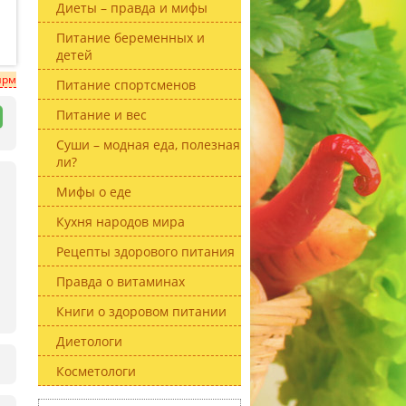
Диеты – правда и мифы
Питание беременных и
детей
ирм
Питание спортсменов
Питание и вес
Суши – модная еда, полезная
ли?
Мифы о еде
Кухня народов мира
Рецепты здорового питания
Правда о витаминах
Книги о здоровом питании
Диетологи
Косметологи