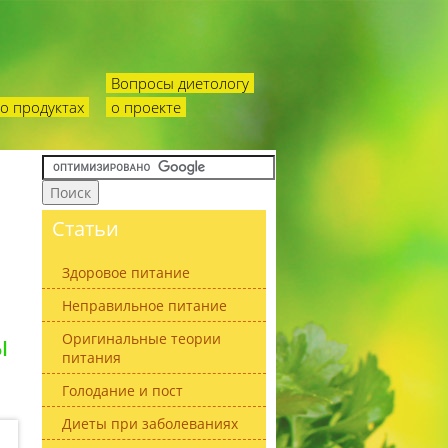
Вопросы диетологу
о продуктах
о проекте
Статьи
Здоровое питание
Неправильное питание
ы
Оригинальные теории
питания
Голодание и пост
Диеты при заболеваниях