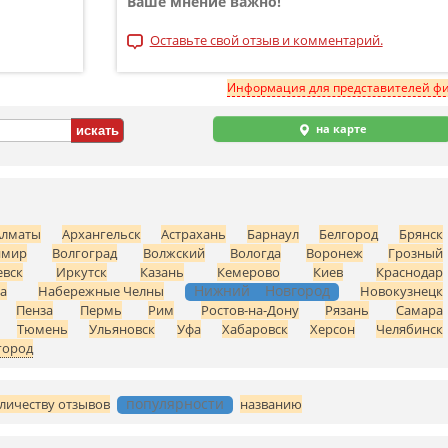
Ваше мнение важно!
Оставьте свой отзыв и комментарий.
Информация для представителей ф
на карте
Алматы
Архангельск
Астрахань
Барнаул
Белгород
Брянск
имир
Волгоград
Волжский
Вологда
Воронеж
Грозный
вск
Иркутск
Казань
Кемерово
Киев
Краснодар
Нижний Новгород
а
Набережные Челны
Новокузнецк
Пенза
Пермь
Рим
Ростов-на-Дону
Рязань
Самара
Тюмень
Ульяновск
Уфа
Хабаровск
Херсон
Челябинск
город
популярности
личеству отзывов
названию