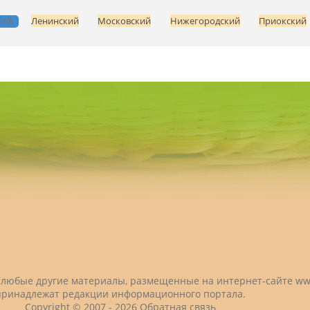
кий
Ленинский
Московский
Нижегородский
Приокский
 и любые другие материалы, размещенные на интернет-сайте
ww
принадлежат редакции информационного портала.
Copyright © 2007 -
2026
Обратная связь