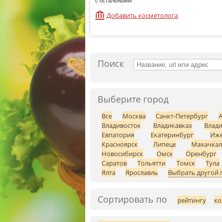
с остальными!
Добавить косметолога
Поиск
Выберите город
Все
Москва
Санкт-Петербург
Владивосток
Владикавказ
Влад
Евпатория
Екатеринбург
Иже
Красноярск
Липецк
Махачкал
Новосибирск
Омск
Оренбург
Саратов
Тольятти
Томск
Тула
Ялта
Ярославль
Выбрать другой 
Сортировать по
рейтингу
ко