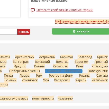
Ваше мнение важно!
Оставьте свой отзыв и комментарий.
Информация для представителей ф
на карте
Алматы
Архангельск
Астрахань
Барнаул
Белгород
Брянск
имир
Волгоград
Волжский
Вологда
Воронеж
Грозный
вск
Иркутск
Казань
Кемерово
Киев
Краснодар
Нижний Новгород
а
Набережные Челны
Новокузнецк
Пенза
Пермь
Рим
Ростов-на-Дону
Рязань
Самара
Тюмень
Ульяновск
Уфа
Хабаровск
Херсон
Челябинск
город
оличеству отзывов
популярности
названию