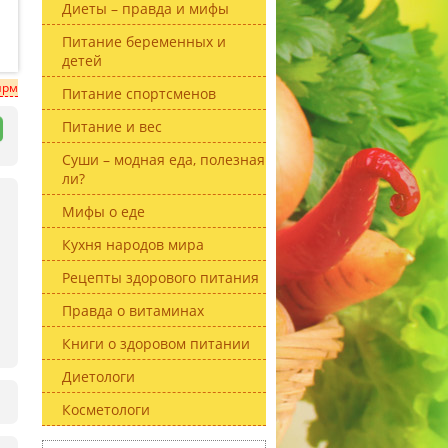
Диеты – правда и мифы
Питание беременных и
детей
ирм
Питание спортсменов
Питание и вес
Суши – модная еда, полезная
ли?
Мифы о еде
Кухня народов мира
Рецепты здорового питания
Правда о витаминах
Книги о здоровом питании
Диетологи
Косметологи