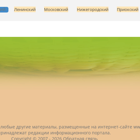
кий
Ленинский
Московский
Нижегородский
Приокский
 и любые другие материалы, размещенные на интернет-сайте
ww
принадлежат редакции информационного портала.
Copyright © 2007 -
2026
Обратная связь