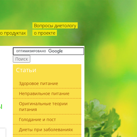
Вопросы диетологу
о продуктах
о проекте
Статьи
Здоровое питание
Неправильное питание
ы
Оригинальные теории
питания
Голодание и пост
Диеты при заболеваниях