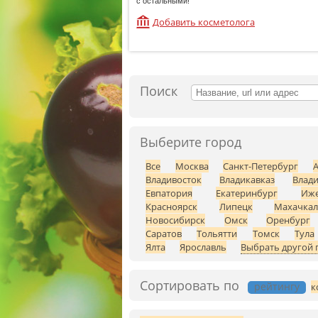
с остальными!
Добавить косметолога
Поиск
Выберите город
Все
Москва
Санкт-Петербург
Владивосток
Владикавказ
Влад
Евпатория
Екатеринбург
Иже
Красноярск
Липецк
Махачкал
Новосибирск
Омск
Оренбург
Саратов
Тольятти
Томск
Тула
Ялта
Ярославль
Выбрать другой 
Сортировать по
рейтингу
к