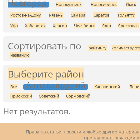
Новгород
Новокузнецк
Новосибирск
Омск
Ростов-на-Дону
Рязань
Самара
Саратов
Тольятти
Уфа
Хабаровск
Херсон
Челябинск
Ялта
Ярославль
Сортировать по
рейтингу
количеству от
названию
Выберите район
Автозаводский
Все
Канавинский
Лени
Приокский
Советский
Сормовский
Нет результатов.
Права на статьи, новости и любые другие материа
принадлежат редакции и