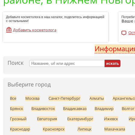
Добавьте косметолога в наш каталог, поделитесь информацией
Потреби
Ваше 
с остальными!
Добавить косметолога
Ост
Информация
Поиск
Выберите город
Все
Москва
Санкт-Петербург
Алматы
Архангельс
Брянск
Владивосток
Владикавказ
Владимир
Волгог
Грозный
Евпатория
Екатеринбург
Ижевск
Ир
Краснодар
Красноярск
Липецк
Махачкала