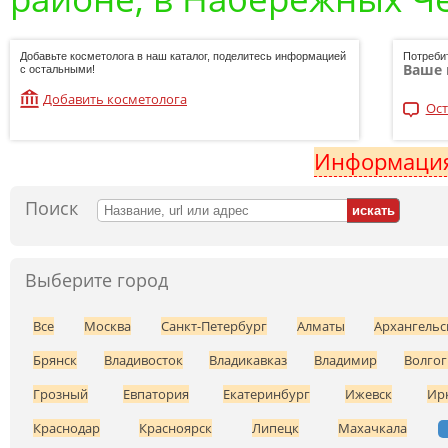
Добавьте косметолога в наш каталог, поделитесь информацией
Потреби
Ваше 
с остальными!
Добавить косметолога
Ост
Информация
Поиск
Выберите город
Все
Москва
Санкт-Петербург
Алматы
Архангельс
Брянск
Владивосток
Владикавказ
Владимир
Волгог
Грозный
Евпатория
Екатеринбург
Ижевск
Ир
Краснодар
Красноярск
Липецк
Махачкала