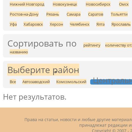
Нижний Новгород
Новокузнецк
Новосибирск
Омск
Ростов-на-Дону
Рязань
Самара
Саратов
Тольятти
Уфа
Хабаровск
Херсон
Челябинск
Ялта
Ярославль
Сортировать по
рейтингу
количеству от
названию
Выберите район
Централь
Все
Автозаводский
Комсомольский
Нет результатов.
Права на статьи, новости и любые другие материа
принадлежат редакции и
Copyright © 2007 -