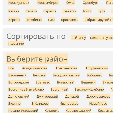
Новокузнецк
Новосибирск
Омск
Оренбург
Пен
Рязань
Самара
Саратов
Тольятти
Томск
Тула
Херсон
Челябинск
Ялта
Ярославль
Выбрать другой г
Сортировать по
рейтингу
количеству от
названию
Выберите район
Все
Академический
Алексеевский
Алтуфьевский
Басманный
Беговой
Бескудниковский
Бибирево
Би
Богородское
Братеево
Бутырский
Вешняки
Внуко
Восточное Измайлово
Восточный
Выхино-Жулебино
Г
Даниловский
Дмитровский
Донской
Дорогомилово
Зюзино
Зябликово
Ивановское
Измайлово
Косино-Ухтомский
Котловка
Красносельский
Крылатск