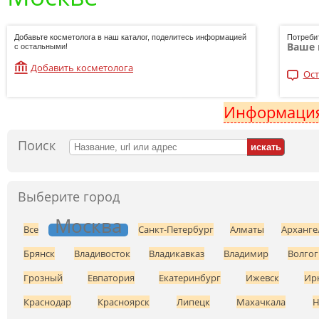
Добавьте косметолога в наш каталог, поделитесь информацией
Потреби
Ваше 
с остальными!
Добавить косметолога
Ост
Информация
Поиск
Выберите город
Москва
Все
Санкт-Петербург
Алматы
Арханге
Брянск
Владивосток
Владикавказ
Владимир
Волгог
Грозный
Евпатория
Екатеринбург
Ижевск
Ир
Краснодар
Красноярск
Липецк
Махачкала
Н