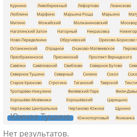
Куркино
Левобережный
Лефортово
Лианозово
Люблино
Марфино
Марьина Роща
Марьино
Мат
Митино
Можайский
Молжаниновский
Москвор
Нагатинский Затон
Нагорный
Некрасовка
Нижегор
Ново-Переделкино
Обручевский
Орехово-Борисово 
Останкинский
Отрадное
Очаково-Матвеевское
Перов
Преображенское
Пресненский
Проспект Вернадского
Савёлки
Савёловский
Свиблово
Северное Бутово
Сев
Северное Тушино
Северный
Силино
Сокол
Соко
Старое Крюково
Строгино
Таганский
Тверской
Текст
Тропарёво-Никулино
Филёвский Парк
Фили-Давы
Хорошёво-Мнёвники
Хорошёвский
Царицыно
Чертаново Центральное
Чертаново Южное
Щукино
Южное Тушино
Южнопортовый
Якиманка
Нет результатов.