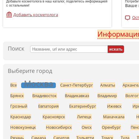
Добавьте косметолога в наш каталог, поделитесь информацией
Потреби
Ваше 
с остальными!
Добавить косметолога
Ост
Информация
Поиск
Выберите город
Москва
Все
Санкт-Петербург
Алматы
Арханге
Брянск
Владивосток
Владикавказ
Владимир
Волгог
Грозный
Евпатория
Екатеринбург
Ижевск
Ир
Краснодар
Красноярск
Липецк
Махачкала
Н
Новокузнецк
Новосибирск
Омск
Оренбург
Пен
Рязань
Самара
Саратов
Тольятти
Томск
Тула