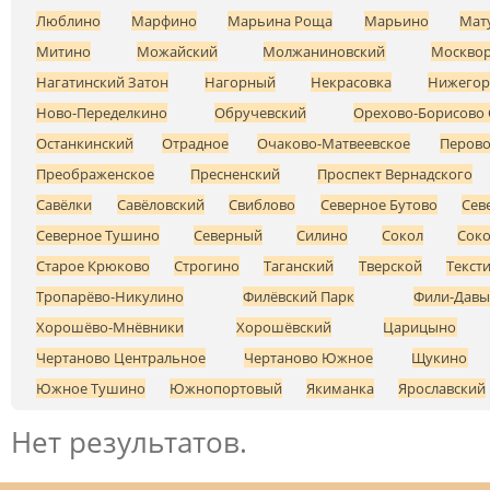
Люблино
Марфино
Марьина Роща
Марьино
Мат
Митино
Можайский
Молжаниновский
Москвор
Нагатинский Затон
Нагорный
Некрасовка
Нижегор
Ново-Переделкино
Обручевский
Орехово-Борисово 
Останкинский
Отрадное
Очаково-Матвеевское
Перов
Преображенское
Пресненский
Проспект Вернадского
Савёлки
Савёловский
Свиблово
Северное Бутово
Сев
Северное Тушино
Северный
Силино
Сокол
Соко
Старое Крюково
Строгино
Таганский
Тверской
Текст
Тропарёво-Никулино
Филёвский Парк
Фили-Давы
Хорошёво-Мнёвники
Хорошёвский
Царицыно
Чертаново Центральное
Чертаново Южное
Щукино
Южное Тушино
Южнопортовый
Якиманка
Ярославский
Нет результатов.