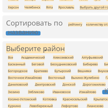
Херсон
Челябинск
Ялта
Ярославль
Выбрать другой г
Сортировать по
рейтингу
количеству от
названию
Выберите район
Все
Академический
Алексеевский
Алтуфьевский
Басманный
Беговой
Бескудниковский
Бибирево
Би
Богородское
Братеево
Бутырский
Вешняки
Внуко
Восточное Измайлово
Восточный
Выхино-Жулебино
Г
Даниловский
Дмитровский
Донской
Дорогомилово
К
Зюзино
Зябликово
Ивановское
Измайлово
Косино-Ухтомский
Котловка
Красносельский
Крылатск
Куркино
Левобережный
Лефортово
Лианозово