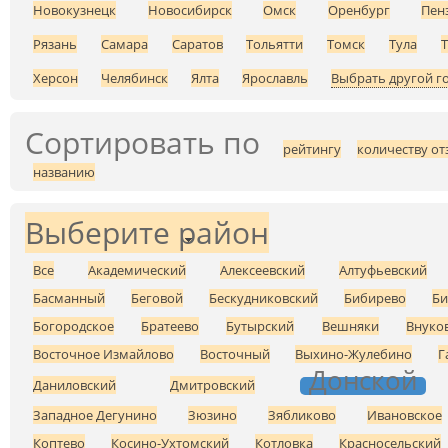
Новокузнецк
Новосибирск
Омск
Оренбург
Пен
Рязань
Самара
Саратов
Тольятти
Томск
Тула
Херсон
Челябинск
Ялта
Ярославль
Выбрать другой г
Сортировать по
рейтингу
количеству от
названию
Выберите район
Все
Академический
Алексеевский
Алтуфьевский
Басманный
Беговой
Бескудниковский
Бибирево
Би
Богородское
Братеево
Бутырский
Вешняки
Внуко
Восточное Измайлово
Восточный
Выхино-Жулебино
Г
Донской
Даниловский
Дмитровский
Западное Дегунино
Зюзино
Зябликово
Ивановское
Коптево
Косино-Ухтомский
Котловка
Красносельский