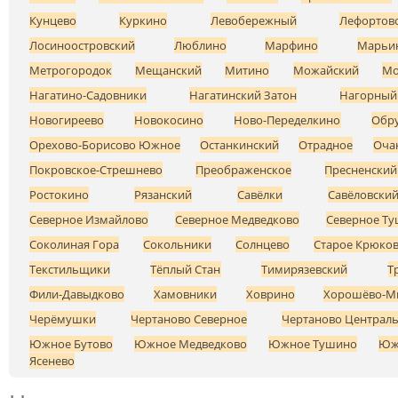
Кунцево
Куркино
Левобережный
Лефортов
Лосиноостровский
Люблино
Марфино
Марьи
Метрогородок
Мещанский
Митино
Можайский
Мо
Нагатино-Садовники
Нагатинский Затон
Нагорный
Новогиреево
Новокосино
Ново-Переделкино
Обр
Орехово-Борисово Южное
Останкинский
Отрадное
Оча
Покровское-Стрешнево
Преображенское
Пресненский
Ростокино
Рязанский
Савёлки
Савёловски
Северное Измайлово
Северное Медведково
Северное Т
Соколиная Гора
Сокольники
Солнцево
Старое Крюко
Текстильщики
Тёплый Стан
Тимирязевский
Т
Фили-Давыдково
Хамовники
Ховрино
Хорошёво-М
Черёмушки
Чертаново Северное
Чертаново Централ
Южное Бутово
Южное Медведково
Южное Тушино
Юж
Ясенево