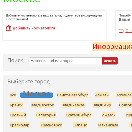
Добавьте косметолога в наш каталог, поделитесь информацией
Потреби
Ваше 
с остальными!
Добавить косметолога
Ост
Информация
Поиск
Выберите город
Москва
Все
Санкт-Петербург
Алматы
Арханге
Брянск
Владивосток
Владикавказ
Владимир
Волгог
Грозный
Евпатория
Екатеринбург
Ижевск
Ир
Краснодар
Красноярск
Липецк
Махачкала
Н