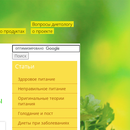
Вопросы диетологу
о продуктах
о проекте
Статьи
Здоровое питание
Неправильное питание
ы
Оригинальные теории
питания
Голодание и пост
Диеты при заболеваниях