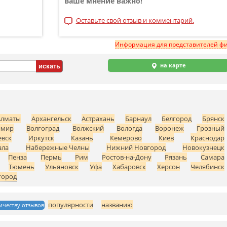
Ваше мнение важно!
Оставьте свой отзыв и комментарий.
Информация для представителей ф
на карте
Алматы
Архангельск
Астрахань
Барнаул
Белгород
Брянск
имир
Волгоград
Волжский
Вологда
Воронеж
Грозный
вск
Иркутск
Казань
Кемерово
Киев
Краснодар
ала
Набережные Челны
Нижний Новгород
Новокузнецк
Пенза
Пермь
Рим
Ростов-на-Дону
Рязань
Самара
Тюмень
Ульяновск
Уфа
Хабаровск
Херсон
Челябинск
город
популярности
названию
ичеству отзывов