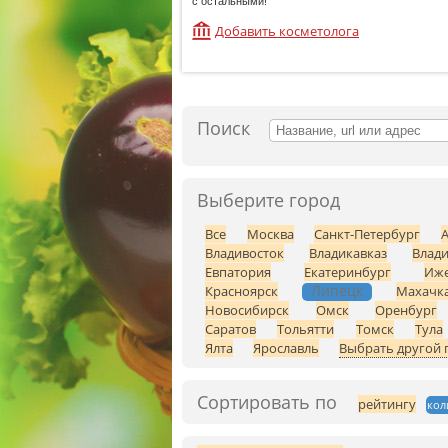
с остальными!
Добавить косметолога
Поиск
Выберите город
Все
Москва
Санкт-Петербург
Владивосток
Владикавказ
Влад
Евпатория
Екатеринбург
Иже
Липецк
Красноярск
Махачк
Новосибирск
Омск
Оренбург
Саратов
Тольятти
Томск
Тула
Ялта
Ярославль
Выбрать другой 
Сортировать по
рейтингу
кол