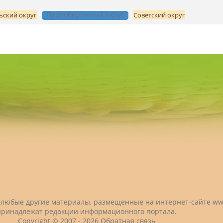
Правобережный округ
ьский округ
Советский округ
 и любые другие материалы, размещенные на интернет-сайте
ww
принадлежат редакции информационного портала.
Copyright © 2007 -
2026
Обратная связь