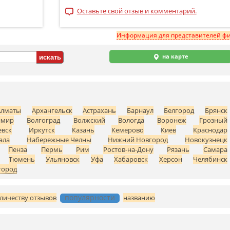
Оставьте свой отзыв и комментарий.
Информация для представителей ф
на карте
Алматы
Архангельск
Астрахань
Барнаул
Белгород
Брянск
имир
Волгоград
Волжский
Вологда
Воронеж
Грозный
вск
Иркутск
Казань
Кемерово
Киев
Краснодар
ала
Набережные Челны
Нижний Новгород
Новокузнецк
Пенза
Пермь
Рим
Ростов-на-Дону
Рязань
Самара
Тюмень
Ульяновск
Уфа
Хабаровск
Херсон
Челябинск
город
популярности
личеству отзывов
названию