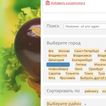
Добавить косметолога
Поиск
Выберите город
Все
Москва
Санкт-Петербург
Владивосток
Владикавказ
Влад
Евпатория
Екатеринбург
Иже
Красноярск
Липецк
Махачк
Новосибирск
Омск
Оренбург
Саратов
Тольятти
Томск
Тула
Ялта
Ярославль
Выбрать другой 
Сортировать по
рейтингу
ко
Выберите район