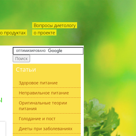
Вопросы диетологу
о продуктах
о проекте
Статьи
Здоровое питание
Неправильное питание
ы
Оригинальные теории
питания
Голодание и пост
Диеты при заболеваниях