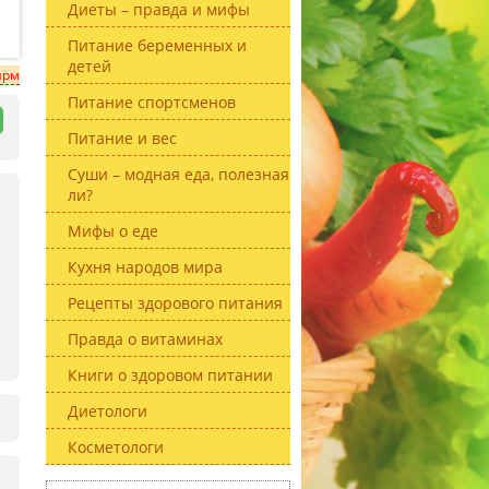
Диеты – правда и мифы
Питание беременных и
детей
ирм
Питание спортсменов
Питание и вес
Суши – модная еда, полезная
ли?
Мифы о еде
Кухня народов мира
Рецепты здорового питания
Правда о витаминах
Книги о здоровом питании
Диетологи
Косметологи