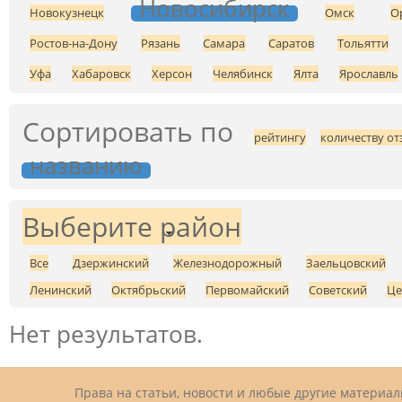
Новосибирск
Новокузнецк
Омск
О
Ростов-на-Дону
Рязань
Самара
Саратов
Тольятти
Уфа
Хабаровск
Херсон
Челябинск
Ялта
Ярославль
Сортировать по
рейтингу
количеству от
названию
Выберите район
Все
Дзержинский
Железнодорожный
Заельцовский
Ленинский
Октябрьский
Первомайский
Советский
Це
Нет результатов.
Права на статьи, новости и любые другие материа