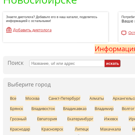
Знаете диетолога? Добавьте его в наш каталог, поделитесь
Потреби
Ваше 
информацией с остальными!
Добавить диетолога
Ост
Информация
Поиск
Выберите город
Все
Москва
Санкт-Петербург
Алматы
Архангельс
Брянск
Владивосток
Владикавказ
Владимир
Волгог
Грозный
Евпатория
Екатеринбург
Ижевск
Ир
Краснодар
Красноярск
Липецк
Махачкала
Н