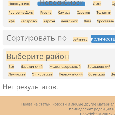
Новосибирск
Новокузнецк
Омск
О
Ростов-на-Дону
Рязань
Самара
Саратов
Тольятти
Уфа
Хабаровск
Херсон
Челябинск
Ялта
Ярославль
Сортировать по
количеств
рейтингу
Выберите район
Все
Дзержинский
Железнодорожный
Заельцовский
Ленинский
Октябрьский
Первомайский
Советский
Це
Нет результатов.
Права на статьи, новости и любые другие материа
принадлежат редакции и
Copyright © 2007 -