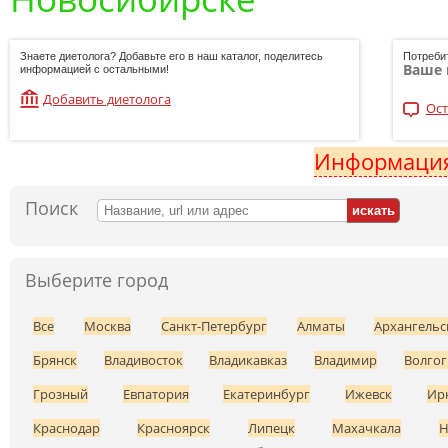
Знаете диетолога? Добавьте его в наш каталог, поделитесь
Потреби
Ваше 
информацией с остальными!
Добавить диетолога
Ост
Информация
Поиск
Выберите город
Все
Москва
Санкт-Петербург
Алматы
Архангельс
Брянск
Владивосток
Владикавказ
Владимир
Волгог
Грозный
Евпатория
Екатеринбург
Ижевск
Ир
Краснодар
Красноярск
Липецк
Махачкала
Н