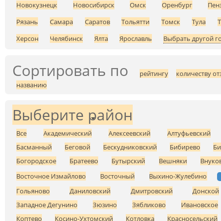
Новокузнецк
Новосибирск
Омск
Оренбург
Пен
Рязань
Самара
Саратов
Тольятти
Томск
Тула
Херсон
Челябинск
Ялта
Ярославль
Выбрать другой г
Сортировать по
рейтингу
количеству от
названию
Выберите район
Все
Академический
Алексеевский
Алтуфьевский
Басманный
Беговой
Бескудниковский
Бибирево
Би
Богородское
Братеево
Бутырский
Вешняки
Внуко
Восточное Измайлово
Восточный
Выхино-Жулебино
Гольяново
Даниловский
Дмитровский
Донской
Западное Дегунино
Зюзино
Зябликово
Ивановское
Коптево
Косино-Ухтомский
Котловка
Красносельский