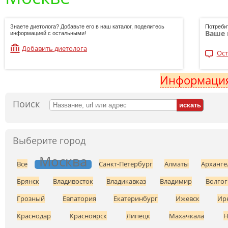
Знаете диетолога? Добавьте его в наш каталог, поделитесь
Потреби
Ваше 
информацией с остальными!
Добавить диетолога
Ост
Информация
Поиск
Выберите город
Москва
Все
Санкт-Петербург
Алматы
Арханге
Брянск
Владивосток
Владикавказ
Владимир
Волгог
Грозный
Евпатория
Екатеринбург
Ижевск
Ир
Краснодар
Красноярск
Липецк
Махачкала
Н