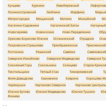
Кунцево
Куркино
Левобережный
Лефортов
Лосиноостровский
Люблино
Марфино
Марьи
Метрогородок
Мещанский
Митино
Можайский
Мо
Нагатино-Садовники
Нагатинский Затон
Нагорный
Новогиреево
Новокосино
Ново-Переделкино
Обр
Орехово-Борисово Южное
Останкинский
Отрадное
Оча
Покровское-Стрешнево
Преображенское
Пресненский
Ростокино
Рязанский
Савёлки
Савёловски
Северное Измайлово
Северное Медведково
Северное Т
Соколиная Гора
Сокольники
Солнцево
Старое Крюко
Текстильщики
Тёплый Стан
Тимирязевский
Т
Фили-Давыдково
Хамовники
Ховрино
Хорошёво-М
Черёмушки
Чертаново Северное
Чертаново Централ
Южное Бутово
Южное Медведково
Южное Тушино
Юж
Ясенево