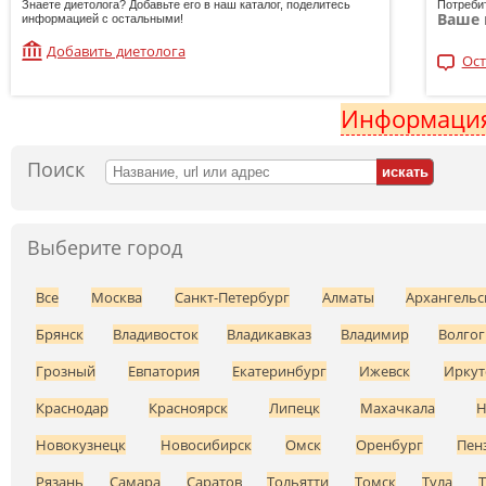
Знаете диетолога? Добавьте его в наш каталог, поделитесь
Потреби
Ваше 
информацией с остальными!
Добавить диетолога
Ост
Информация
Поиск
Выберите город
Все
Москва
Санкт-Петербург
Алматы
Архангельс
Брянск
Владивосток
Владикавказ
Владимир
Волгог
Грозный
Евпатория
Екатеринбург
Ижевск
Иркут
Краснодар
Красноярск
Липецк
Махачкала
Н
Новокузнецк
Новосибирск
Омск
Оренбург
Пен
Рязань
Самара
Саратов
Тольятти
Томск
Тула