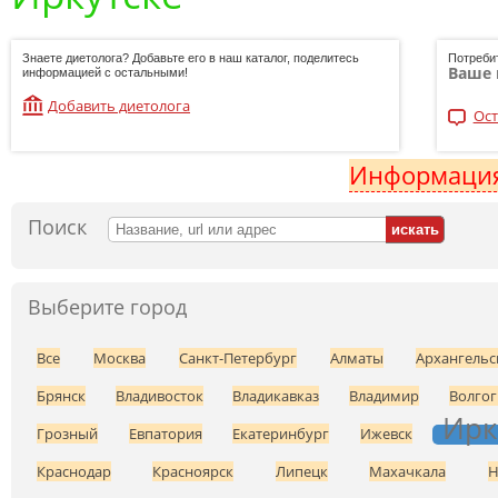
Знаете диетолога? Добавьте его в наш каталог, поделитесь
Потреби
Ваше 
информацией с остальными!
Добавить диетолога
Ост
Информация
Поиск
Выберите город
Все
Москва
Санкт-Петербург
Алматы
Архангельс
Брянск
Владивосток
Владикавказ
Владимир
Волгог
Ирк
Грозный
Евпатория
Екатеринбург
Ижевск
Краснодар
Красноярск
Липецк
Махачкала
Н