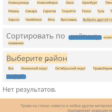
Новокузнецк
Новосибирск
Омск
Оренбург
Пен
Рязань
Самара
Саратов
Тольятти
Томск
Тула
Херсон
Челябинск
Ялта
Ярославль
Выбрать другой г
Сортировать по
рейтингу
коли
названию
Выберите район
Все
Ленинский округ
Октябрьский округ
Правобере
округ
Нет результатов.
Права на статьи, новости и любые другие материа
принадлежат редакции и